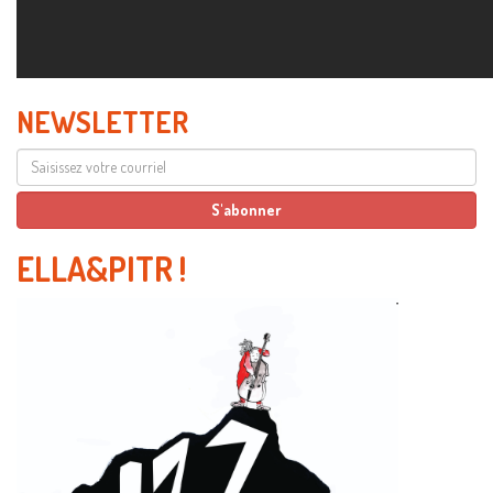
NEWSLETTER
ELLA&PITR
!