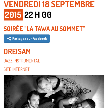
VENDREDI 18 SEPTEMBRE
2015
22 H 00
SOIRÉE "LA TAWA AU SOMMET"
Partagez sur Facebook
DREISAM
JAZZ INSTRUMENTAL
SITE INTERNET