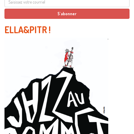
ELLA&PITR
!