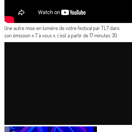
Une autre mise en lumière de votre festival par TL7 dans
son émission « 7 à vous », c’est à partir de 17 minutes 30 :