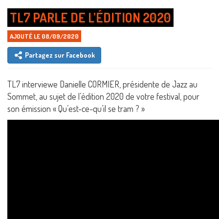
TL7 PARLE DE L’ÉDITION 2020
AJOUTÉ LE 08/09/2020
Partagez sur Facebook
TL7 interviewe Danielle CORMIER, présidente de Jazz au
Sommet, au sujet de l’édition 2020 de votre festival, pour
son émission « Qu’est-ce-qu’il se tram ? »