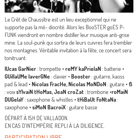
Le Crêt de Chaussître est un lieu exceptionnel qui ne
supporte pas la mé- diocrité. Alors les BooSTER goES P-
FUNK viendront en nombre distiller leur musique anti-grise
mine. La soul-punk qui sortira de leurs cuivres fera trembler
nos montagnes. Véritable invitation à la fête, ce concert sera
tonitruant.
lUcas GarNier
: trompette •
reMY kaPrielaN
: batterie •
GUillaUMe laverGNe
: clavier •
Booster
: guitarre, kaoss
pad & lead •
Nicolas FracHe, Nicolas MoNDoN
: guitare •
ß
: voix
sYlvaiN tHoMas, JeaN croZat
: trombone •
roMaiN
DUGelaY
: saxophone & whistles •
tHiBaUt FoNtaNa
:
saxophone •
siMoN BacroiX
: guitare basse
DÉPART À 15H DE VALLADON.
EN CAS D’INTEMPÉRIE REPLI À LA DILIGENCE.
PARTICIPATION LIBRE