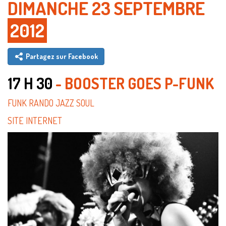
DIMANCHE 23 SEPTEMBRE
2012
Partagez sur Facebook
17 H 30
- BOOSTER GOES P-FUNK
FUNK RANDO JAZZ SOUL
SITE INTERNET