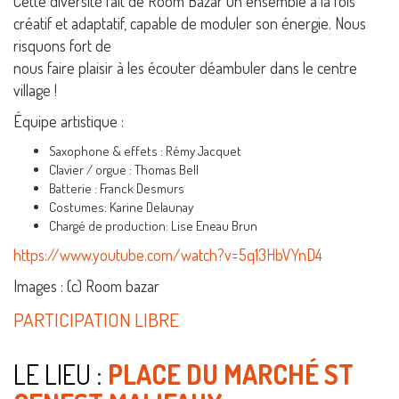
Cette diversité fait de Room Bazar un ensemble à la fois
créatif et adaptatif, capable de moduler son énergie. Nous
risquons fort de
nous faire plaisir à les écouter déambuler dans le centre
village !
Équipe artistique :
Saxophone & effets : Rémy Jacquet
Clavier / orgue : Thomas Bell
Batterie : Franck Desmurs
Costumes: Karine Delaunay
Chargé de production: Lise Eneau Brun
https://www.youtube.com/watch?v=5q13HbVYnD4
Images : (c) Room bazar
PARTICIPATION LIBRE
LE LIEU :
PLACE DU MARCHÉ ST