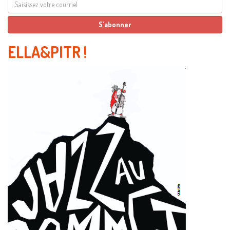
ELLA&PITR
!