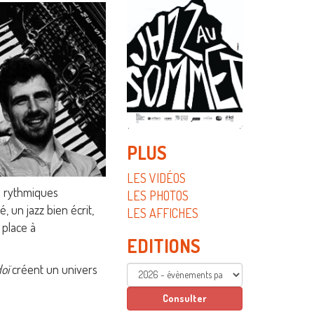
PLUS
LES VIDÉOS
es rythmiques
LES PHOTOS
 un jazz bien écrit,
LES AFFICHES
 place à
EDITIONS
oï
créent un univers