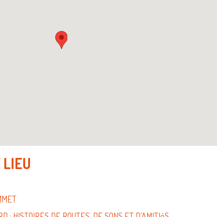
 LIEU
OMMET
 : HISTOIRES DE ROUTES, DE SONS ET D’AMITIéS