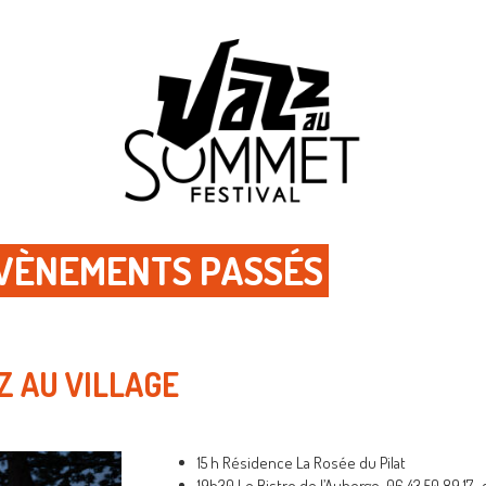
ÉVÈNEMENTS PASSÉS
Z AU VILLAGE
15 h Résidence La Rosée du Pilat
19h30 Le Bistro de l’Auberge, 06 43 50 89 17,