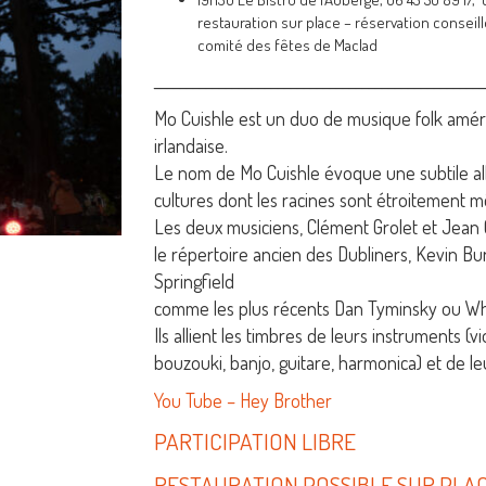
restauration sur place – réservation conseill
comité des fêtes de Maclad
___________________________________________________
Mo Cuishle est un duo de musique folk améric
irlandaise.
Le nom de Mo Cuishle évoque une subtile al
cultures dont les racines sont étroitement 
Les deux musiciens, Clément Grolet et Jean 
le répertoire ancien des Dubliners, Kevin Bu
Springfield
comme les plus récents Dan Tyminsky ou Wh
Ils allient les timbres de leurs instruments (v
bouzouki, banjo, guitare, harmonica) et de leu
You Tube – Hey Brother
PARTICIPATION LIBRE
RESTAURATION POSSIBLE SUR PLA