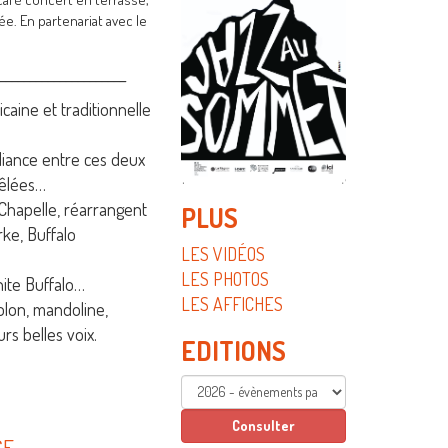
ée. En partenariat avec le
_____________________
aine et traditionnelle
liance entre ces deux
mêlées…
Chapelle, réarrangent
PLUS
rke, Buffalo
LES VIDÉOS
LES PHOTOS
ite Buffalo…
LES AFFICHES
iolon, mandoline,
rs belles voix.
EDITIONS
CE