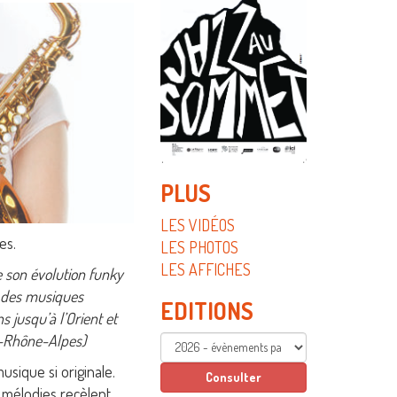
PLUS
LES VIDÉOS
es.
LES PHOTOS
LES AFFICHES
e son évolution funky
s des musiques
EDITIONS
s jusqu’à l’Orient et
zz-Rhône-Alpes)
usique si originale.
s mélodies recèlent