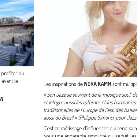
e profiter du
 avant le
Les inspirations de
NORA KAMM
sont multipl
« Son Jazz se souvient de la musique soul, d
38
et intègre aussi les rythmes et les harmonie
traditionnelles de l’Europe de l’est, des Balkan
aussi du Brésil » (Philippe Simonci, pour Ja
C’est ce métissage d’influences qui rend sa m
Sous une apparente simplicité qui séduit, le