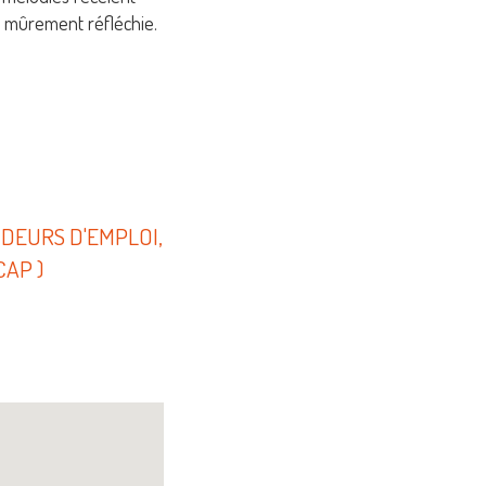
n mûrement réfléchie.
NDEURS D'EMPLOI,
AP )