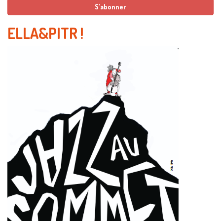
ELLA&PITR
!