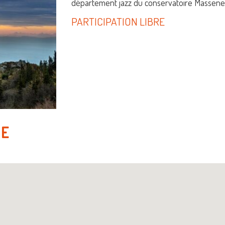
département jazz du conservatoire Massenet
PARTICIPATION LIBRE
NE
e