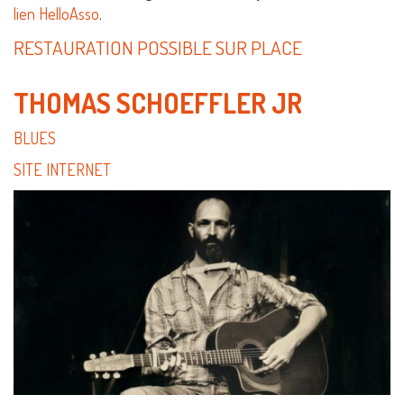
lien HelloAsso
.
RESTAURATION POSSIBLE SUR PLACE
THOMAS SCHOEFFLER JR
BLUES
SITE INTERNET