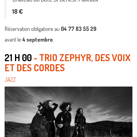
18 €
Réservation obligatoire au
04 77 83 55 29
avant le
4 septembre
.
21 H 00
- TRIO ZEPHYR, DES VOIX
ET DES CORDES
JAZZ