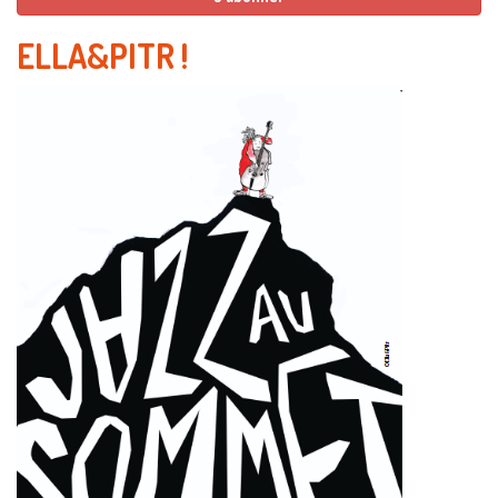
ELLA&PITR
!