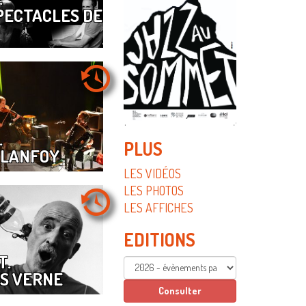
PECTACLES DE
.
PLUS
PLANFOY
LES VIDÉOS
LES PHOTOS
LES AFFICHES
EDITIONS
T.
ES VERNE