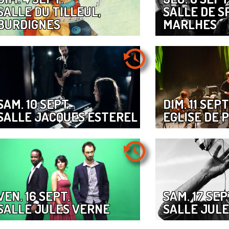
SALLE DU TILLEUL,
SALLE DE S
BURDIGNES
MARLHES
SAM. 10 SEPT.
DIM. 11 SEPT
SALLE JACQUES ESTEREL
EGLISE DE 
VEN. 16 SEPT.
SAM. 17 SEP
SALLE JULES VERNE
SALLE JUL